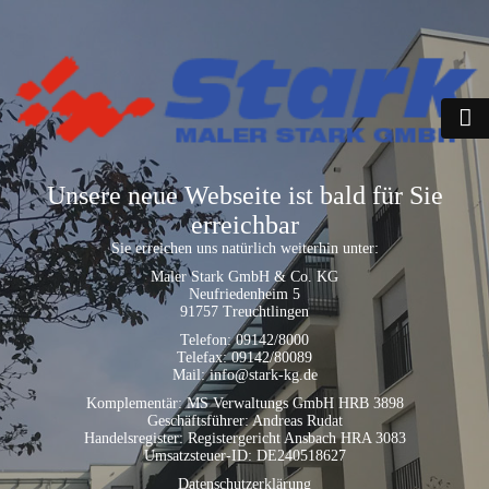
Unsere neue Webseite ist bald für Sie
erreichbar
Sie erreichen uns natürlich weiterhin unter:
Maler Stark GmbH & Co. KG
Neufriedenheim 5
91757 Treuchtlingen
Telefon: 09142/8000
Telefax: 09142/80089
Mail: info@stark-kg.de
Komplementär: MS Verwaltungs GmbH HRB 3898
Geschäftsführer: Andreas Rudat
Handelsregister: Registergericht Ansbach HRA 3083
Umsatzsteuer-ID: DE240518627
Datenschutzerklärung