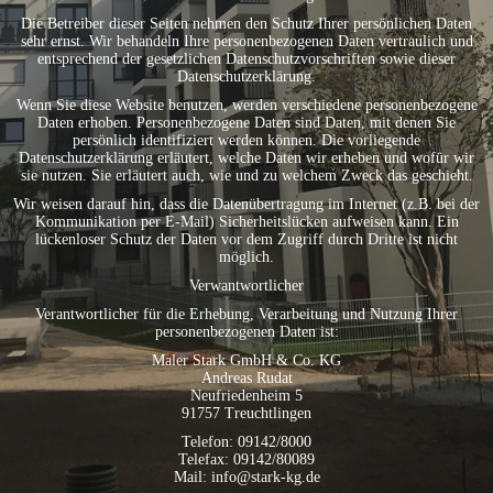
Die Betreiber dieser Seiten nehmen den Schutz Ihrer persönlichen Daten
sehr ernst. Wir behandeln Ihre personenbezogenen Daten vertraulich und
entsprechend der gesetzlichen Datenschutzvorschriften sowie dieser
Datenschutzerklärung.
Wenn Sie diese Website benutzen, werden verschiedene personenbezogene
Daten erhoben. Personenbezogene Daten sind Daten, mit denen Sie
persönlich identifiziert werden können. Die vorliegende
Datenschutzerklärung erläutert, welche Daten wir erheben und wofür wir
sie nutzen. Sie erläutert auch, wie und zu welchem Zweck das geschieht.
Wir weisen darauf hin, dass die Datenübertragung im Internet (z.B. bei der
Kommunikation per E-Mail) Sicherheitslücken aufweisen kann. Ein
lückenloser Schutz der Daten vor dem Zugriff durch Dritte ist nicht
möglich.
Verwantwortlicher
Verantwortlicher für die Erhebung, Verarbeitung und Nutzung Ihrer
personenbezogenen Daten ist:
Maler Stark GmbH & Co. KG
Andreas Rudat
Neufriedenheim 5
91757 Treuchtlingen
Telefon: 09142/8000
Telefax: 09142/80089
Mail: info@stark-kg.de